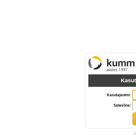
Kasut
Kasutajanimi:
Salasõna:
©